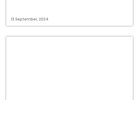
13 September, 2024
titastory.id