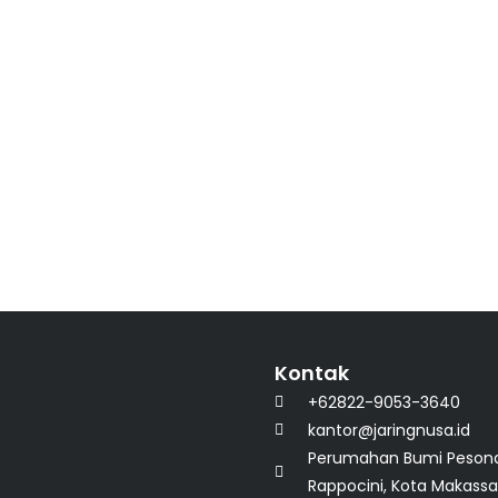
Kontak
+62822-9053-3640
kantor@jaringnusa.id
Perumahan Bumi Pesona Pe
Rappocini, Kota Makassar