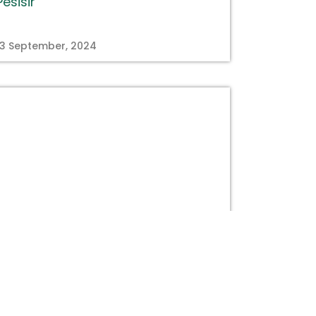
Pesisir
13 September, 2024
titastory.id