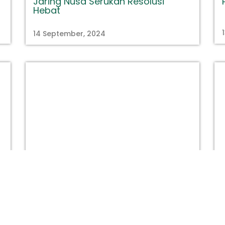
Jaring Nusa Serukan Resolusi
Hebat
14 September, 2024
titastory.id