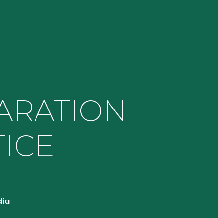
ARATION
TICE
dia