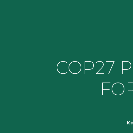
COP27 
FOR
Ka