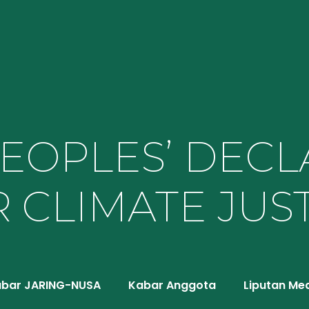
PEOPLES’ DECL
 CLIMATE JUS
bar JARING-NUSA
Kabar Anggota
Liputan Me