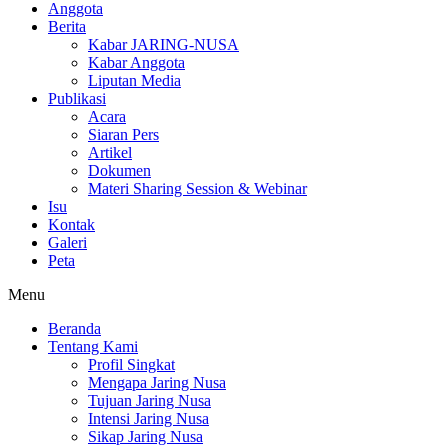
Anggota
Berita
Kabar JARING-NUSA
Kabar Anggota
Liputan Media
Publikasi
Acara
Siaran Pers
Artikel
Dokumen
Materi Sharing Session & Webinar
Isu
Kontak
Galeri
Peta
Menu
Beranda
Tentang Kami
Profil Singkat
Mengapa Jaring Nusa
Tujuan Jaring Nusa
Intensi Jaring Nusa
Sikap Jaring Nusa