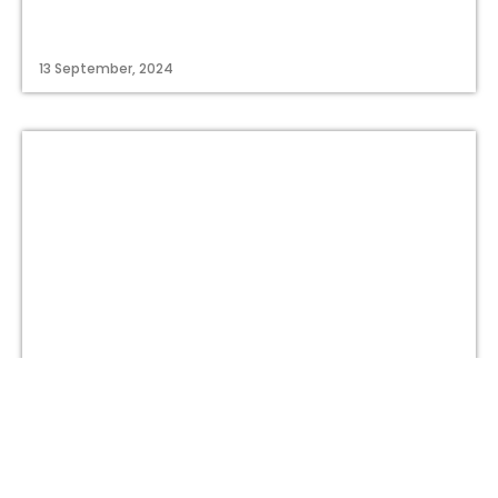
13 September, 2024
titastory.id