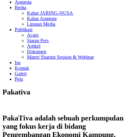
Anggota
Berita
Kabar JARING-NUSA
Kabar Anggota
Liputan Media
Publikasi
Acara
Siaran Pers
Artikel
Dokumen
Materi Sharing Session & Webinar
Isu
Kontak
Galeri
Peta
Pakativa
PakaTiva adalah sebuah perkumpulan
yang fokus kerja di bidang
Pengembangan Ekonomi Kampung,