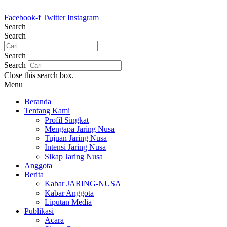
Lewati
ke
Facebook-f
Twitter
Instagram
konten
Search
Search
Search
Search
Close this search box.
Menu
Beranda
Tentang Kami
Profil Singkat
Mengapa Jaring Nusa
Tujuan Jaring Nusa
Intensi Jaring Nusa
Sikap Jaring Nusa
Anggota
Berita
Kabar JARING-NUSA
Kabar Anggota
Liputan Media
Publikasi
Acara