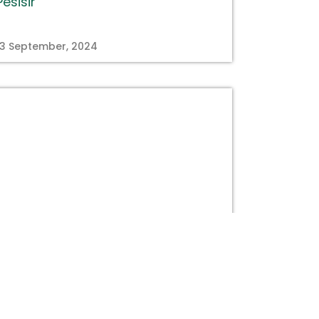
Pesisir
13 September, 2024
titastory.id