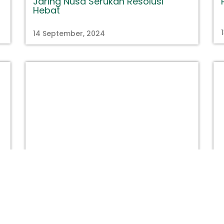
Jaring Nusa Serukan Resolusi
Hebat
14 September, 2024
titastory.id