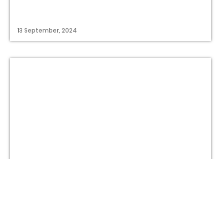
13 September, 2024
titastory.id