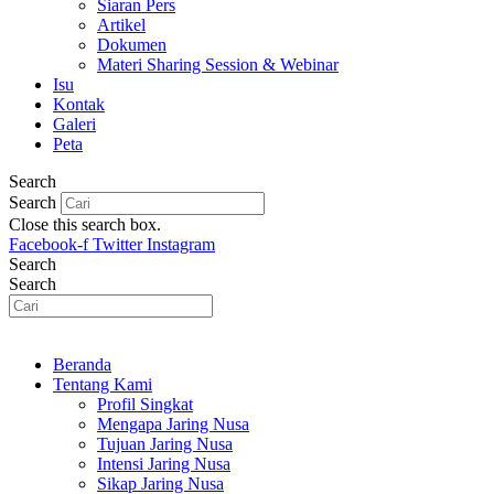
Siaran Pers
Artikel
Dokumen
Materi Sharing Session & Webinar
Isu
Kontak
Galeri
Peta
Search
Search
Close this search box.
Facebook-f
Twitter
Instagram
Search
Search
Beranda
Tentang Kami
Profil Singkat
Mengapa Jaring Nusa
Tujuan Jaring Nusa
Intensi Jaring Nusa
Sikap Jaring Nusa