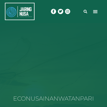
ECONUSA
INANWATAN
PARI