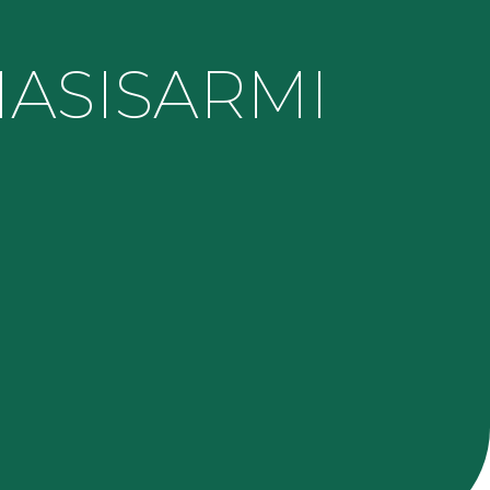
ASI
SARMI