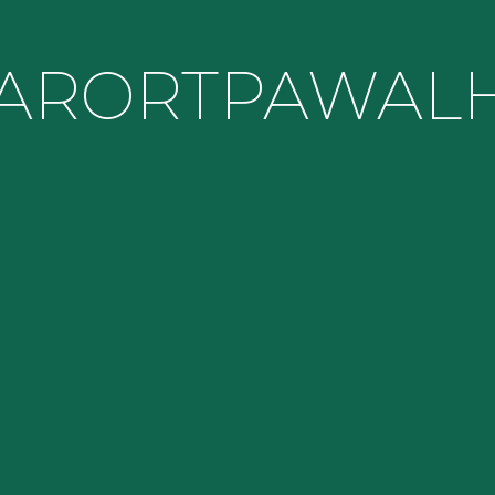
TAROR
TPA
WALH