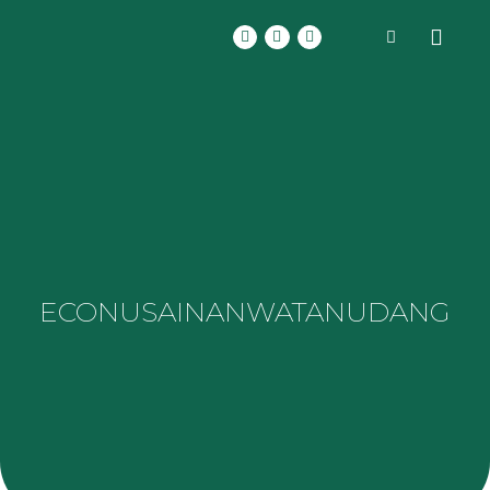
ECONUSA
INANWATAN
UDANG