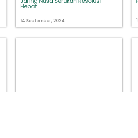
Jaring Nusa Serukan Resolusi
Hebat
14 September, 2024
titastory.id