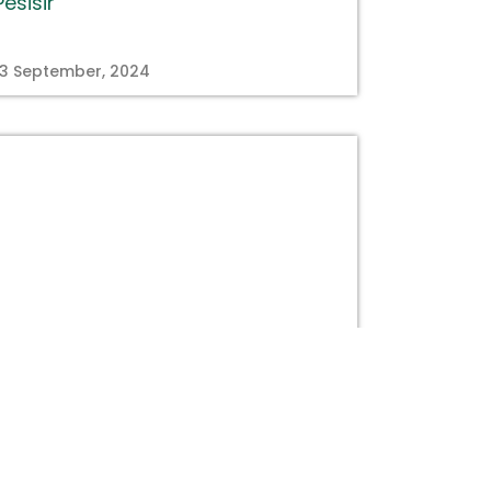
Pesisir
13 September, 2024
titastory.id