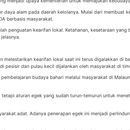
u yang menjadi upaya kementerian untuk memajukan kebuday
r daya alam pada daerah kelolanya. Mulai dari membuat 
SDA berbasis masyarakat.
h penguatan kearifan lokal. Ketahanan, kesetaraan yang 
 jelasnya.
an melestarikan kearifan lokal saat ini terus digalakkan di
i pesisir dan pulau kecil dijalankan oleh masyarakat di tim
embelajaran budaya bahari melalui masyarakat di Malaumka
si tetapi aturan egek yang sudah turun-temurun untuk men
syarakat adat. Adanya penerapan egek ini menjadi perlind