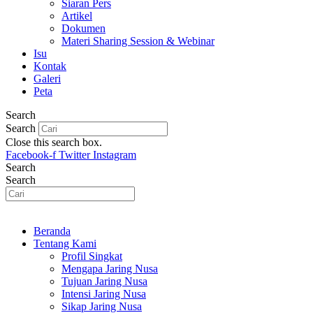
Siaran Pers
Artikel
Dokumen
Materi Sharing Session & Webinar
Isu
Kontak
Galeri
Peta
Search
Search
Close this search box.
Facebook-f
Twitter
Instagram
Search
Search
Beranda
Tentang Kami
Profil Singkat
Mengapa Jaring Nusa
Tujuan Jaring Nusa
Intensi Jaring Nusa
Sikap Jaring Nusa