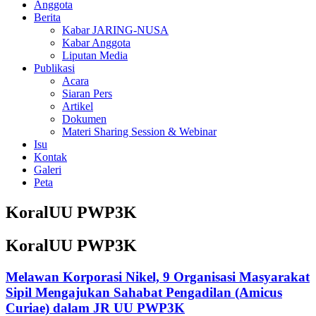
Anggota
Berita
Kabar JARING-NUSA
Kabar Anggota
Liputan Media
Publikasi
Acara
Siaran Pers
Artikel
Dokumen
Materi Sharing Session & Webinar
Isu
Kontak
Galeri
Peta
Koral
UU PWP3K
Koral
UU PWP3K
Melawan Korporasi Nikel, 9 Organisasi Masyarakat
Sipil Mengajukan Sahabat Pengadilan (Amicus
Curiae) dalam JR UU PWP3K