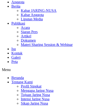
Anggota
Berita
Kabar JARING-NUSA
Kabar Anggota
Liputan Media
Publikasi
Acara
Siaran Pers
Artikel
Dokumen
Materi Sharing Session & Webinar
Isu
Kontak
Galeri
Peta
Menu
Beranda
Tentang Kami
Profil Singkat
Mengapa Jaring Nusa
Tujuan Jaring Nusa
Intensi Jaring Nusa
Sikap Jaring Nusa