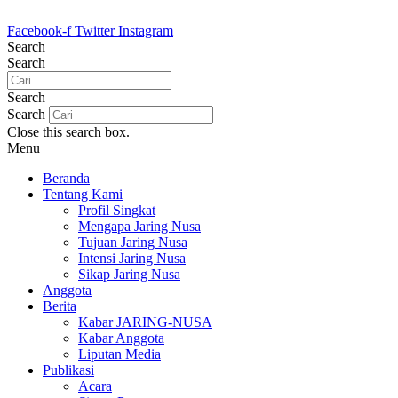
Lewati
ke
Facebook-f
Twitter
Instagram
konten
Search
Search
Search
Search
Close this search box.
Menu
Beranda
Tentang Kami
Profil Singkat
Mengapa Jaring Nusa
Tujuan Jaring Nusa
Intensi Jaring Nusa
Sikap Jaring Nusa
Anggota
Berita
Kabar JARING-NUSA
Kabar Anggota
Liputan Media
Publikasi
Acara