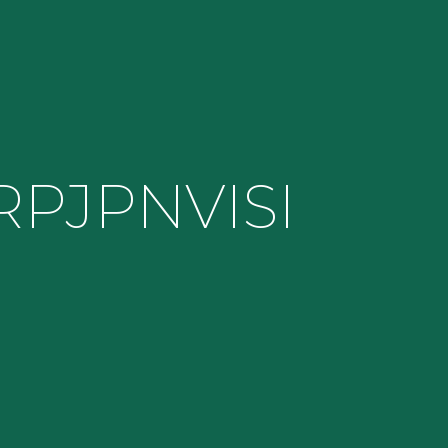
RPJPN
VISI