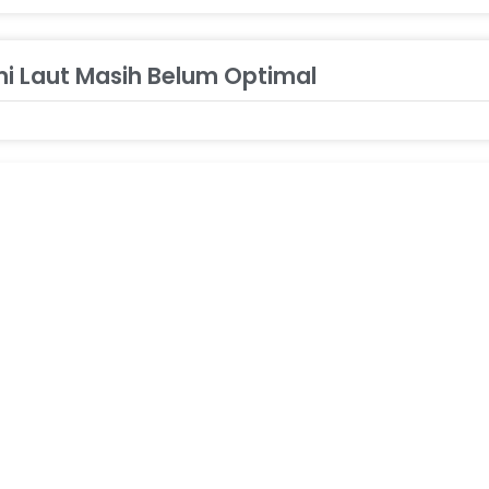
i Laut Masih Belum Optimal
itaskan Keselamatan Lingkungan Hidup dan
«
1
2
»