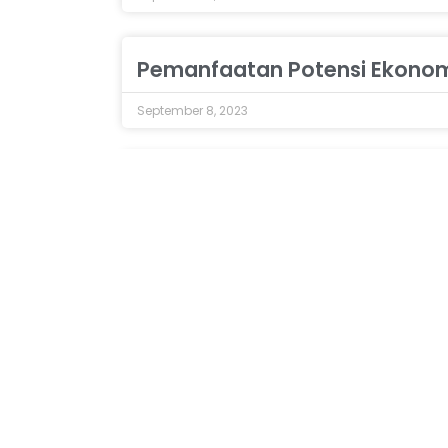
Pemanfaatan Potensi Ekonom
September 8, 2023
RPJPN 2005–2025 Tidak Prior
April 17, 2023