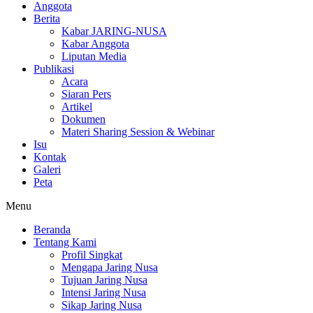
Anggota
Berita
Kabar JARING-NUSA
Kabar Anggota
Liputan Media
Publikasi
Acara
Siaran Pers
Artikel
Dokumen
Materi Sharing Session & Webinar
Isu
Kontak
Galeri
Peta
Menu
Beranda
Tentang Kami
Profil Singkat
Mengapa Jaring Nusa
Tujuan Jaring Nusa
Intensi Jaring Nusa
Sikap Jaring Nusa