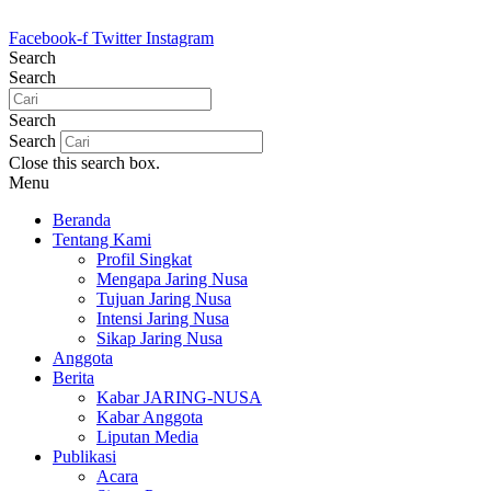
Lewati
ke
Facebook-f
Twitter
Instagram
konten
Search
Search
Search
Search
Close this search box.
Menu
Beranda
Tentang Kami
Profil Singkat
Mengapa Jaring Nusa
Tujuan Jaring Nusa
Intensi Jaring Nusa
Sikap Jaring Nusa
Anggota
Berita
Kabar JARING-NUSA
Kabar Anggota
Liputan Media
Publikasi
Acara