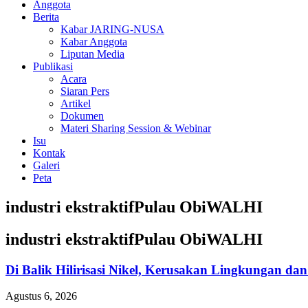
Anggota
Berita
Kabar JARING-NUSA
Kabar Anggota
Liputan Media
Publikasi
Acara
Siaran Pers
Artikel
Dokumen
Materi Sharing Session & Webinar
Isu
Kontak
Galeri
Peta
industri ekstraktif
Pulau Obi
WALHI
industri ekstraktif
Pulau Obi
WALHI
Di Balik Hilirisasi Nikel, Kerusakan Lingkungan d
Agustus 6, 2026