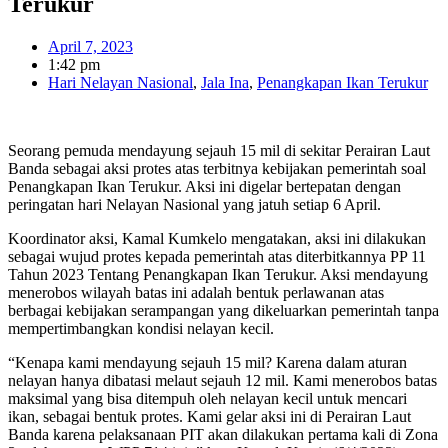
Terukur
April 7, 2023
1:42 pm
Hari Nelayan Nasional
,
Jala Ina
,
Penangkapan Ikan Terukur
Seorang pemuda mendayung sejauh 15 mil di sekitar Perairan Laut
Banda sebagai aksi protes atas terbitnya kebijakan pemerintah soal
Penangkapan Ikan Terukur. Aksi ini digelar bertepatan dengan
peringatan hari Nelayan Nasional yang jatuh setiap 6 April.
Koordinator aksi, Kamal Kumkelo mengatakan, aksi ini dilakukan
sebagai wujud protes kepada pemerintah atas diterbitkannya PP 11
Tahun 2023 Tentang Penangkapan Ikan Terukur. Aksi mendayung
menerobos wilayah batas ini adalah bentuk perlawanan atas
berbagai kebijakan serampangan yang dikeluarkan pemerintah tanpa
mempertimbangkan kondisi nelayan kecil.
“Kenapa kami mendayung sejauh 15 mil? Karena dalam aturan
nelayan hanya dibatasi melaut sejauh 12 mil. Kami menerobos batas
maksimal yang bisa ditempuh oleh nelayan kecil untuk mencari
ikan, sebagai bentuk protes. Kami gelar aksi ini di Perairan Laut
Banda karena pelaksanaan PIT akan dilakukan pertama kali di Zona