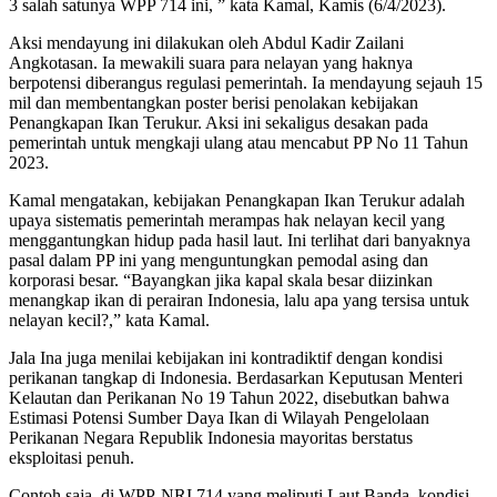
3 salah satunya WPP 714 ini, ” kata Kamal, Kamis (6/4/2023).
Aksi mendayung ini dilakukan oleh Abdul Kadir Zailani
Angkotasan. Ia mewakili suara para nelayan yang haknya
berpotensi diberangus regulasi pemerintah. Ia mendayung sejauh 15
mil dan membentangkan poster berisi penolakan kebijakan
Penangkapan Ikan Terukur. Aksi ini sekaligus desakan pada
pemerintah untuk mengkaji ulang atau mencabut PP No 11 Tahun
2023.
Kamal mengatakan, kebijakan Penangkapan Ikan Terukur adalah
upaya sistematis pemerintah merampas hak nelayan kecil yang
menggantungkan hidup pada hasil laut. Ini terlihat dari banyaknya
pasal dalam PP ini yang menguntungkan pemodal asing dan
korporasi besar. “Bayangkan jika kapal skala besar diizinkan
menangkap ikan di perairan Indonesia, lalu apa yang tersisa untuk
nelayan kecil?,” kata Kamal.
Jala Ina juga menilai kebijakan ini kontradiktif dengan kondisi
perikanan tangkap di Indonesia. Berdasarkan Keputusan Menteri
Kelautan dan Perikanan No 19 Tahun 2022, disebutkan bahwa
Estimasi Potensi Sumber Daya Ikan di Wilayah Pengelolaan
Perikanan Negara Republik Indonesia mayoritas berstatus
eksploitasi penuh.
Contoh saja, di WPP-NRI 714 yang meliputi Laut Banda, kondisi