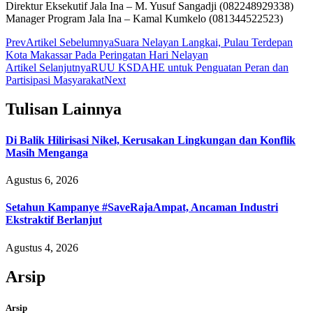
Direktur Eksekutif Jala Ina – M. Yusuf Sangadji (082248929338)
Manager Program Jala Ina – Kamal Kumkelo (081344522523)
Prev
Artikel Sebelumnya
Suara Nelayan Langkai, Pulau Terdepan
Kota Makassar Pada Peringatan Hari Nelayan
Artikel Selanjutnya
RUU KSDAHE untuk Penguatan Peran dan
Partisipasi Masyarakat
Next
Tulisan Lainnya
Di Balik Hilirisasi Nikel, Kerusakan Lingkungan dan Konflik
Masih Menganga
Agustus 6, 2026
Setahun Kampanye #SaveRajaAmpat, Ancaman Industri
Ekstraktif Berlanjut
Agustus 4, 2026
Arsip
Arsip