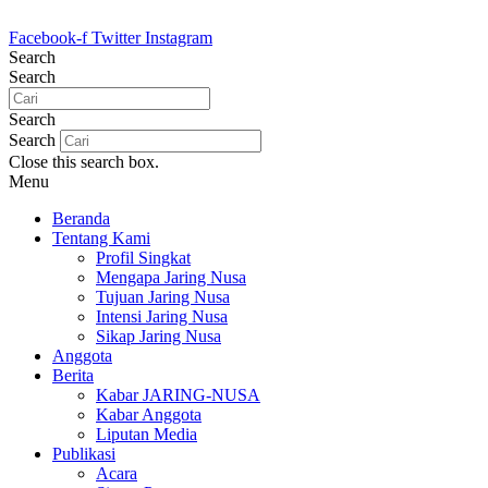
Lewati
ke
Facebook-f
Twitter
Instagram
konten
Search
Search
Search
Search
Close this search box.
Menu
Beranda
Tentang Kami
Profil Singkat
Mengapa Jaring Nusa
Tujuan Jaring Nusa
Intensi Jaring Nusa
Sikap Jaring Nusa
Anggota
Berita
Kabar JARING-NUSA
Kabar Anggota
Liputan Media
Publikasi
Acara