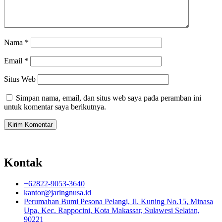
Nama
*
Email
*
Situs Web
Simpan nama, email, dan situs web saya pada peramban ini
untuk komentar saya berikutnya.
Kontak
+62822-9053-3640
kantor@jaringnusa.id
Perumahan Bumi Pesona Pelangi, Jl. Kuning No.15, Minasa
Upa, Kec. Rappocini, Kota Makassar, Sulawesi Selatan,
90221