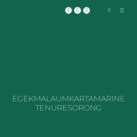
EGEK
MALAUMKARTA
MARINE
TENURE
SORONG