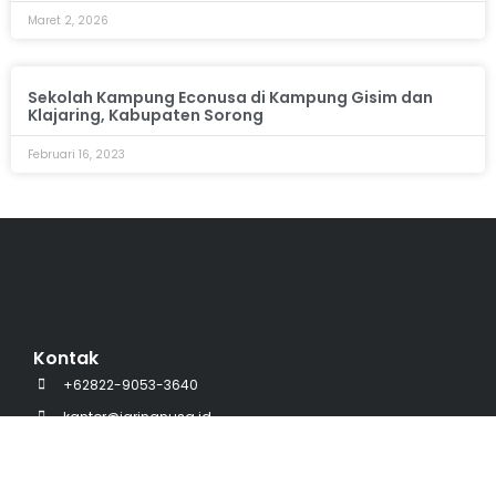
Maret 2, 2026
Sekolah Kampung Econusa di Kampung Gisim dan
Klajaring, Kabupaten Sorong
Februari 16, 2023
Kontak
+62822-9053-3640
kantor@jaringnusa.id
Perumahan Bumi Pesona Pelangi, Jl. Kuning No.15,
Minasa Upa, Kec. Rappocini, Kota Makassar,
Sulawesi Selatan, 90221