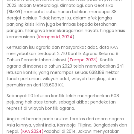
2023. Badan Meteorologi, Klimatologi, dan Geofisika
(BMKG) mencatat suhu harian bahkan mencapai 38
derajat celsius. Tidak hanya itu, dalam efek jangka
panjang krisis iklim juga berimbas kepada ketahanan
pangan, hilangnya keanekaragaman hayati, hingga krisis
kemanusiaan (
Kompas.id, 2024
).
Kemudian isu agraria dan masyarakat adat, data KPA
menyebutkan terdapat 2.710 Konflik Agraria Selama 9
Tahun Pemerintahan Jokowi
(Tempo 2023)
. Konflik
agraria di Indonesia tahun 2023 telah menyebabkan 241
letusan konflik, yang merampas seluas 638.188 hektar
tanah pertanian, wilayah adat, wilayah tangkap, dan
pemukiman dari 135.608 KK.
Sebanyak 110 letusan konflik telah mengorbankan 608
pejuang hak atas tanah, sebagai akibat pendekatan
represif di wilayah konflik agraria.
Angka ini berada pada urutan teratas dari enam negara
Asia lainnya, yakni India, Kamboja, Filipina, Bangladesh dan
Nepal.
(KPA 2024)
Padahal di 2014, Jokowi menyatakan