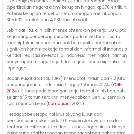
Jika kebijakan berlaku dalam 20 tahun kedepan, maka
diperkirakan negara alami kerugian hingga Rp676,4 triliun.
Potensi kerugian tersebut setara dengan membangun
305.632 sekolah dan 4.039 rumah sakit.
Lebih dari itu, alih-alih mensejahterakan pekerja, UU Cipta
Kerja yang cenderung berpihak pada investor ini justru
menciptakan sebuah dampak baru, yaitu pemburukan
signifikan kondisi pekerja formal dan informal di Indonesia
Kendati realisasi investasi di Indonesia meningkat, namun
penyerapan tenaga kerja tidak terjadi secara signifikan di
lapangan.
Badan Pusat Statistik (BPS) mencatat masih ada 7,2 juta
pengangguran di Indonesia hingga Februari 2024. (
CNN,
2024
). Situasi pada lapangan kerja formal telah berubah
selama 15 tahun terakhir, menyebabkan Gen-Z semakin
sulit mencari kerja (
Kompas.id
, 2024).
Terdapat beberapa hal krusial yang luput dari
pembahasan dalam pidato Presiden Jokowi, antara lain
tentang komitmen iklim dan isu lingkungan hidup. Hanya
disinggung soal ketahanan menghadapi perubahan iklim.