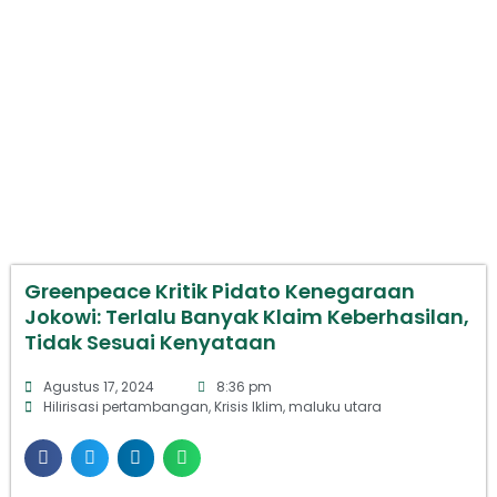
Greenpeace Kritik Pidato
Kenegaraan Jokowi: Terlalu Banyak
Klaim Keberhasilan, Tidak Sesuai
Kenyataan
Greenpeace Kritik Pidato Kenegaraan
Jokowi: Terlalu Banyak Klaim Keberhasilan,
Tidak Sesuai Kenyataan
Agustus 17, 2024
8:36 pm
Hilirisasi pertambangan
,
Krisis Iklim
,
maluku utara