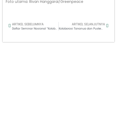
Foto utama: Rivan Hanggarai/Greenpeace
ARTIKEL SEBELUMNYA
ARTIKEL SELANJUTNYA
Daftar Seminar Nasional “Kolaborasi Penguatan Ekonomi Biru dan Konservasi Laut Berbasis Masyarakat di Kawasan Wallacea”
Kolaborasi Tananua dan Puskemas Gelar Pemeriksaan Kesehatan Gratis di Ndori
Tulisan Lainnya
Di Balik Hilirisasi Nikel, Kerusakan Lingkungan dan
Konflik Masih Menganga
Agustus 6, 2026
Setahun Kampanye #SaveRajaAmpat, Ancaman