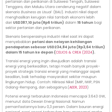
pertanian dan perikanan di Sulawesi Tengah, Sulawesi
Tenggara, dan Maluku Utara cenderung negatif dalam
skenario
Business as Usual
(BAU). Industri nikel dapat
menghasilkan kerugian nilai tambah ekonomi lebih
dari
USD387,10 juta (Rp6 triliun)
dalam
15 tahun
bagi
sektor pertanian dan perikanan.
Skenario beroperasinya industri nikel saat ini dapat
menyebabkan
petani dan nelayan kehilangan
pendapatan sebesar USD234,84 juta (Rp3,64 triliun)
dalam 15 tahun ke depan (
CELIOS & CREA (2024
).
Transisi energi yang ingin diwujudkan adalah transisi
energi yang berkeadilan, tetapi masih banyak proyek-
proyek strategis transisi energi yang melanggar aspek
keadilan, baik terhadap masyarakat sekitar maupun
lingkungan hidup. Contoh: Hilirisasi Nikel (IMIP, IWIP, PSN
Galang-Rempang, dan sebagainya.(
AEER, 2023
)
Potensi energi terbarukan Indonesia mencapai 3.643 GW,
menurut data Dewan Energi Nasional. Namun
pemanfaatannya baru 0,3 persen. Dalam bauran energi
nasional, porsi energi terbarukan baru mencapai angka