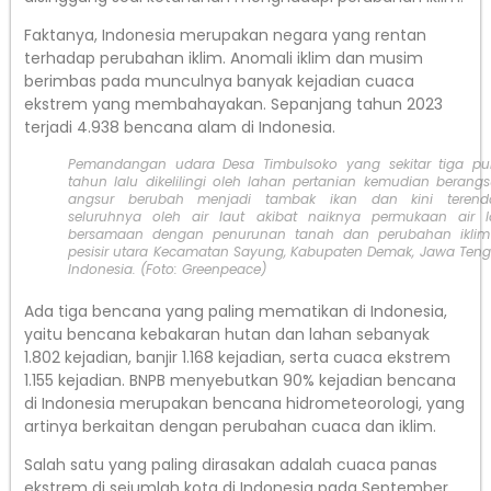
Faktanya, Indonesia merupakan negara yang rentan
terhadap perubahan iklim. Anomali iklim dan musim
berimbas pada munculnya banyak kejadian cuaca
ekstrem yang membahayakan. Sepanjang tahun 2023
terjadi 4.938 bencana alam di Indonesia.
Pemandangan udara Desa Timbulsoko yang sekitar tiga pu
tahun lalu dikelilingi oleh lahan pertanian kemudian berangs
angsur berubah menjadi tambak ikan dan kini teren
seluruhnya oleh air laut akibat naiknya permukaan air l
bersamaan dengan penurunan tanah dan perubahan iklim
pesisir utara Kecamatan Sayung, Kabupaten Demak, Jawa Teng
Indonesia. (Foto: Greenpeace)
Ada tiga bencana yang paling mematikan di Indonesia,
yaitu bencana kebakaran hutan dan lahan sebanyak
1.802 kejadian, banjir 1.168 kejadian, serta cuaca ekstrem
1.155 kejadian. BNPB menyebutkan 90% kejadian bencana
di Indonesia merupakan bencana hidrometeorologi, yang
artinya berkaitan dengan perubahan cuaca dan iklim.
Salah satu yang paling dirasakan adalah cuaca panas
ekstrem di sejumlah kota di Indonesia pada September