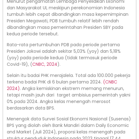
Menurut pengamatan Lembaga Penyelidikan Ekonomi
dan Masyarakat UI, meskipun perekonomian Indonesia
tumbuh lebih cepat dibandingkan masa kepemimpinan
Presiden Megawati, PDB tumbuh relatif lebih rendah
dibandingkan masa pemerintahan Presiden SBY pada
kedua periode tersebut.
Rata-rata pertumbuhan PDB pada periode pertama
Presiden Jokowi adalah sekitar 5,03% (yoy) dan 5,18%
(yoy) pada periode kedua (tidak termasuk periode
Covid-19), (
CNBC, 2024
).
Selain itu badai PHK merajalela. Total ada 100.000 pekerja
terkena badai PHK di 6 bulan pertama 2024.
(CNBC
2024)
. Angka kemiskinan ekstrem memang menurun,
tetapi masih jauh dari target ambisius pemerintah yakni
0% pada 2024. Angka kelas menengah merosot
berdasarkan data BPS. ​​
Menengok data Survei Sosial Ekonomi Nasional (Susenas)
BPS yang diolah oleh Bank Mandiri dalam Daily Economic
and Market (Juli 2024), proporsi kelas menengah pada
struktur penduduk Indonesia pada 2023 tinggal 17,44