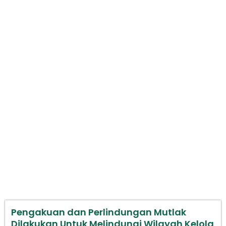
Pengakuan dan Perlindungan Mutlak
Dilakukan Untuk Melindungi Wilayah
Kelola Rakyat di Pesisir, Laut dan
Pulau Kecil
Pengakuan dan Perlindungan Mutlak
Dilakukan Untuk Melindungi Wilayah Kelola