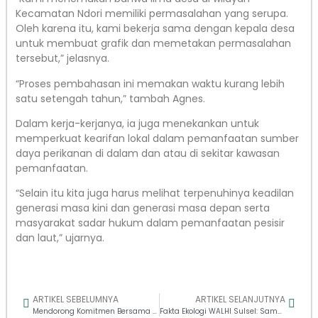
Kecamatan Ndori memiliki permasalahan yang serupa.
Oleh karena itu, kami bekerja sama dengan kepala desa
untuk membuat grafik dan memetakan permasalahan
tersebut,” jelasnya.
“Proses pembahasan ini memakan waktu kurang lebih
satu setengah tahun,” tambah Agnes.
Dalam kerja-kerjanya, ia juga menekankan untuk
memperkuat kearifan lokal dalam pemanfaatan sumber
daya perikanan di dalam dan atau di sekitar kawasan
pemanfaatan.
“Selain itu kita juga harus melihat terpenuhinya keadilan
generasi masa kini dan generasi masa depan serta
masyarakat sadar hukum dalam pemanfaatan pesisir
dan laut,” ujarnya.
ARTIKEL SEBELUMNYA
ARTIKEL SELANJUTNYA
Mendorong Komitmen Bersama Mengatasi Krisis Iklim
Fakta Ekologi WALHI Sulsel: Sampah Menjadi Energi Listrik, Inovasi atau Bencana?