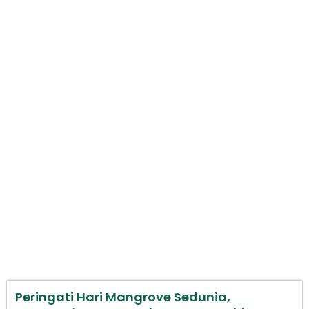
Peringati Hari Mangrove Sedunia,
Masyarakat Donggala Menanam
hingga Olah Pangan
Peringati Hari Mangrove Sedunia,