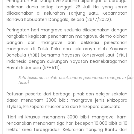
Peringatan Hari Mangrove Sedunia diperingati di berbagai
belahan dunia setiap tanggal 26 Juli. Hal yang sama
dilaksanakan di Kelurahan Tanjung Batu, Kecamatan
Banawa Kabupaten Donggala, Selasa (26/7/2022).
Peringatan hari mangrove sedunia dilaksanakan dengan
rangkaian kegiatan penanaman mangrove, demo olahan
pangan dari mangrove dan deklarasi pelestarian
mangrove di Teluk Palu dan sekitarnya oleh Yayasan
Bonebula (YBB) bersama Yayasan Konservasi Laut (YKL)
Indonesia dengan dukungan Yayasan Keanekaragaman
Hayati Indonesia (KEHATI).
Foto bersama setelah pelaksanaan penanaman mangrove (Jar
Nusa)
Ratusan peserta dari berbagai pihak dan pelajar sekolah
dasar menanam 3000 bibit mangrove jenis Rhizopora
stylosa, Rhizopora mucronata dan Rhizopora apiculata.
“Hari ini khusus menanam 3000 bibit mangrove, kami
rencanakan menanam tiga hari kedepan 10.000 bibit di 10
hektar area terdegradasi Kelurahan Tanjung Bantu dan