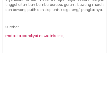
tinggal ditambah bumbu berupa, garam, bawang merah
dan bawang putih dan siap untuk digoreng,” pungkasnya.
Sumber:
matakita.co
;
rakyat.news
;
linisiar.id
;
ARTIKEL SEBELUMNYA
ARTIKEL SELANJUTNYA
Cara Masyarakat Donggala Peringati Hari Mangrove Sedunia
Peringati Hari Mangrove Sedunia, Masyarakat Donggala Gelar Penanaman Hingga Olah Pangan
Tulisan Lainnya