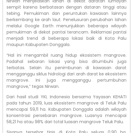
Nirwan menjelaskan lahan di dekat daratan lumayan
sempit karena berbatasan dengan dataran tinggi atau
tebing. Pemukiman dan peruntukan kawasan lainnya
berkembang ke arah laut. Penelusuran perubahan lahan
melalui Google Earth menunjukkan beberapa wilayah
pemukiman di dekat pantai terancam. Reklamasi pantai
menjadi trend di beberapa lokasi baik di Kota Palu
maupun Kabupaten Donggala.
“Hal ini mengambil ruang hidup ekosistem mangrove.
Padahal sebaran lokasi yang bisa ditumbuhi juga
terbatas. Selain itu penimbunan di kawasan darat
mengganggu siklus hidrologi dari arah darat ke ekosistem
mangrove. Ini juga mengganggu pertumbuhan
mangrove,” tegas Nirwan.
Dari hasil studi YKL Indonesia bersama Yayasan KEHATI
pada tahun 2019, luas ekosistem mangrove di Teluk Palu
mencapai 59,11 ha. Kabupaten Donggala adalah wilayah
konsentrasi persebaran mangrove. Luasnya mencapai
58,21 ha atau 98% dari total luasan mangrove Teluk Palu.
Sisanya tersebar tipis di Kota Palu seluas 0,90 ha.