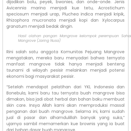
dijadikan bolu, peyek, bwonies, dan onde-onde. Jenis
Avicennia marina menjadi kue tetu, Acrostichum
speciosum menjadi urap, Pluchea indica menjadi kripik,
Rhizophora mucronata menjadi kopi dan Xylocarpus
granatum menjadi bedak dingin.
Hasil olahan pangan Mangrove kelompok perempuan Saha
Mangrove (Jaring Nusa)
Rini salah satu anggota Komunitas Pejuang Mangrove
mengatakan, mereka baru menyadari bahwa ternyata
manfaat mangrove tidak hanya menjadi benteng
tsunami di wilayah pesisir melainkan menjadi potensi
ekonomi bagi masyarakat pesisir.
“Setelah mendapat pelatihan dari YKL Indonesia dan
Bonebula, kami baru tau ternyata buah mangrove bisa
dimakan, bisa jadi obat herbal dan bahan baku membuat
skin care. Insya Allah kami akan memproduksi massal
penganan dari buah mangrove. Selama ini, kami sudah
jual di pasar dan alhamdulillah banyak yang suka,”
ujarnya sambil memamerkan kue brownis yang ia buat
dari bahan dasar buah mangrove.