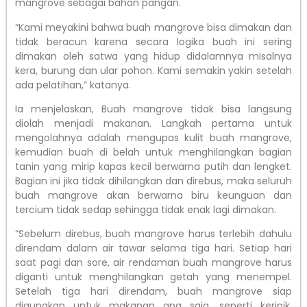
mangrove sebagai bahan pangan.
“Kami meyakini bahwa buah mangrove bisa dimakan dan
tidak beracun karena secara logika buah ini sering
dimakan oleh satwa yang hidup didalamnya misalnya
kera, burung dan ular pohon. Kami semakin yakin setelah
ada pelatihan,” katanya.
Ia menjelaskan, Buah mangrove tidak bisa langsung
diolah menjadi makanan. Langkah pertama untuk
mengolahnya adalah mengupas kulit buah mangrove,
kemudian buah di belah untuk menghilangkan bagian
tanin yang mirip kapas kecil berwarna putih dan lengket.
Bagian ini jika tidak dihilangkan dan direbus, maka seluruh
buah mangrove akan berwarna biru keunguan dan
tercium tidak sedap sehingga tidak enak lagi dimakan.
“Sebelum direbus, buah mangrove harus terlebih dahulu
direndam dalam air tawar selama tiga hari. Setiap hari
saat pagi dan sore, air rendaman buah mangrove harus
diganti untuk menghilangkan getah yang menempel.
Setelah tiga hari direndam, buah mangrove siap
digunakan untuk makanan apa saja, seperti keripik,