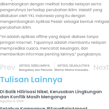
dikembangkan dengan melihat kondisi nelayan serta
pengaruhnya terhadap perubahan iklim. Inisiatif yang
dilakukan oleh YKL Indonesia yang itu dengan
mengembangkan Aplikasi Pesisir sebagai bentuk mitigasi
perubahan iklim.
“Ini adalah aplikasi
offline
yang dapat diakses tanpa
jaringan internet. Tujuannya adalah membantu nelayan
memprediksi cuaca, mencatat keuangan, dan
memberikan informasi penting lainnya,” pungkasnya.
Prev
Next
ARTIKEL SEBELUMNYA
ARTIKEL SELANJUTNYA
Mongabay dan Pemuda Sulawesi Lawan Krisis Iklim Mengenalkan Isu Lingkungan Melalui Zine di Festival Media 2025
Mama-Mama Inanwatan Ubah Kepala Udang Jadi Terasi Bernilai Jual
Tulisan Lainnya
Di Balik Hilirisasi Nikel, Kerusakan Lingkungan
dan Konflik Masih Menganga
Agustus 6, 2026
Setahun Kampanye #SaveRajaAmpat,