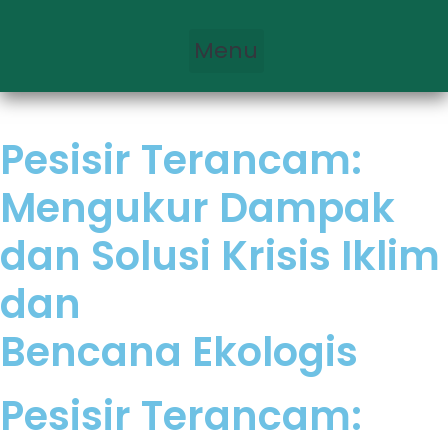
Menu
Pesisir Terancam:
Mengukur Dampak
dan Solusi Krisis Iklim
dan
Bencana Ekologis
Pesisir Terancam: