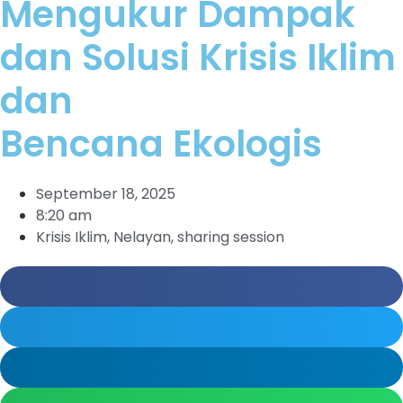
Mengukur Dampak
dan Solusi Krisis Iklim
dan
Bencana Ekologis
September 18, 2025
8:20 am
Krisis Iklim
,
Nelayan
,
sharing session