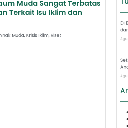
Tu
 Kaum Muda Sangat Terbatas
 Terkait Isu Iklim dan
Di 
dan
Anak Muda
,
Krisis Iklim
,
Riset
Agus
Se
Anc
Agus
Ar