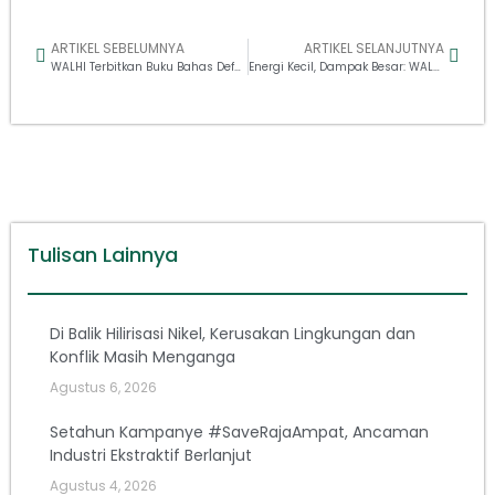
ARTIKEL SEBELUMNYA
ARTIKEL SELANJUTNYA
WALHI Terbitkan Buku Bahas Deforestasi Sistematis Atas Nama Transisi Energi di Indonesia
Energi Kecil, Dampak Besar: WALHI Soroti Bahaya PSEL bagi Lingkungan dan APBN
Tulisan Lainnya
Di Balik Hilirisasi Nikel, Kerusakan Lingkungan dan
Konflik Masih Menganga
Agustus 6, 2026
Setahun Kampanye #SaveRajaAmpat, Ancaman
Industri Ekstraktif Berlanjut
Agustus 4, 2026