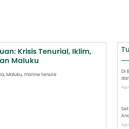
Tu
n: Krisis Tenurial, Iklim,
an Maluku
Di 
na
,
Maluku
,
marine tenure
dan
Agus
Se
Anc
Agus