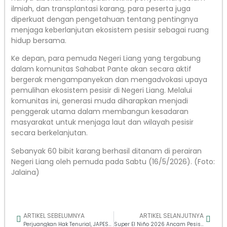
ilmiah, dan transplantasi karang, para peserta juga
diperkuat dengan pengetahuan tentang pentingnya
menjaga keberlanjutan ekosistem pesisir sebagai ruang
hidup bersama.
Ke depan, para pemuda Negeri Liang yang tergabung
dalam komunitas Sahabat Pante akan secara aktif
bergerak mengampanyekan dan mengadvokasi upaya
pemulihan ekosistem pesisir di Negeri Liang. Melalui
komunitas ini, generasi muda diharapkan menjadi
penggerak utama dalam membangun kesadaran
masyarakat untuk menjaga laut dan wilayah pesisir
secara berkelanjutan.
Sebanyak 60 bibit karang berhasil ditanam di perairan
Negeri Liang oleh pemuda pada Sabtu (16/5/2026). (Foto:
Jalaina)
ARTIKEL SEBELUMNYA
ARTIKEL SELANJUTNYA
Perjuangkan Hak Tenurial, JAPESDA Bentuk Sekolah Advokasi Pesisir untuk Suku Bajo
Super El Niño 2026 Ancam Pesisir, WALHI Soroti Krisis Ekologis dan Ketimpangan Akses Laut