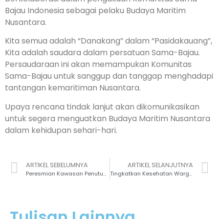
Bajau Indonesia sebagai pelaku Budaya Maritim
Nusantara.
Kita semua adalah “Danakang” dalam “Pasidakauang”,
Kita adalah saudara dalam persatuan Sama-Bajau.
Persaudaraan ini akan memampukan Komunitas
Sama-Bajau untuk sanggup dan tanggap menghadapi
tantangan kemaritiman Nusantara.
Upaya rencana tindak lanjut akan dikomunikasikan
untuk segera menguatkan Budaya Maritim Nusantara
dalam kehidupan sehari-hari.
ARTIKEL SEBELUMNYA
ARTIKEL SELANJUTNYA
Peresmian Kawasan Penutupan Sementara Pantai Desa Popisi Kabupaten Banggai Laut
Tingkatkan Kesehatan Warga, Kolaborasi Tananua Gelar Pemeriksaan Kesehatan Gratis
Tulisan Lainnya