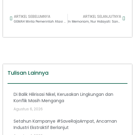
ARTIKEL SEBELUMNYA
ARTIKEL SELANJUTNYA
GEMAH Minta Pemerintah Atasi Krisis Air Bersih di Makassar
In Memoriam, Nur Hidayati: Sang Pejuang Lingkungan Telah Pulang
Tulisan Lainnya
Di Balik Hilirisasi Nikel, Kerusakan Lingkungan dan
Konflik Masih Menganga
Agustus 6, 2026
Setahun Kampanye #SaveRajaAmpat, Ancaman
Industri Ekstraktif Berlanjut