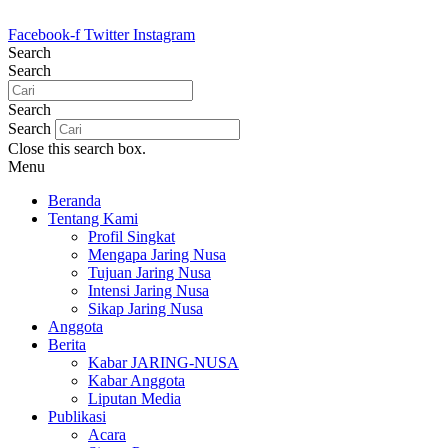
Lewati
ke
Facebook-f
Twitter
Instagram
konten
Search
Search
Search
Search
Close this search box.
Menu
Beranda
Tentang Kami
Profil Singkat
Mengapa Jaring Nusa
Tujuan Jaring Nusa
Intensi Jaring Nusa
Sikap Jaring Nusa
Anggota
Berita
Kabar JARING-NUSA
Kabar Anggota
Liputan Media
Publikasi
Acara