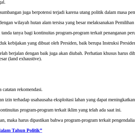
al.
sumbangan juga berpotensi terjadi karena utang politik dalam masa pem
si dengan wilayah hutan alam tersisa yang besar melaksanakan Pemiliha
 tanda tanya bagi kontinuitas program-program terkait penanganan perub
oduk kebijakan yang dibuat oleh Presiden, baik berupa Instruksi Preside
 telah berjalan dengan baik juga akan diubah. Perhatian khusus harus d
sar (land exhaustive).
a catatan rekomendasi.
n izin terhadap usahausaha eksploitasi lahan yang dapat meningkatkan 
tinuitas program-program terkait iklim yang telah ada saat ini.
kan, maka harus dipastikan bahwa program-program terkait pengendalian
alam Tahun Politik”