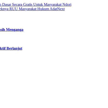
n Dasar Secara Gratis Untuk Masyarakat Ndori
andeknya RUU Masyarakat Hukum Adat
Next
Masih Menganga
tif Berlanjut