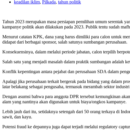
keadilan iklim
,
Pilkada
,
tahun politik
Tahun 2023 merupakan masa persiapan pemilihan umum serentak yang a
kampanye politik akan dilakukan pada 2023. Publik tentu sudah mafh
Menurut catatan KPK, dana yang harus dimiliki para calon untuk men
didapat dari berbagai sponsor, salah satunya sumbangan perusahaan.
Konsekuensinya, dalam melalui periode jabatan, calon terpilih berpo
Salah satu yang menjadi masalah dalam praktik sumbangan adalah ket
Konflik kepentingan antara pejabat dan perusahaan SDA dalam penge
Apalagi jika perusahaan terkait bergerak pada bidang yang dalam pr
latar belakang sebagai pengusaha, termasuk merambah sektor industri 
Dengan asumsi bahwa para anggota DPR tersebut kemungkinan akan men
alam yang nantinya akan digunakan untuk biaya/ongkos kampanye.
Lebih jauh dari itu, setidaknya setengah dari 50 orang terkaya di In
sawit, dan kayu.
Potensi fraud ke depannya juga dapat terjadi melalui regulatory cap