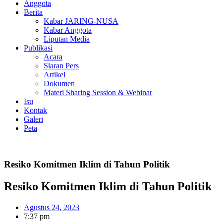
Anggota
Berita
Kabar JARING-NUSA
Kabar Anggota
Liputan Media
Publikasi
Acara
Siaran Pers
Artikel
Dokumen
Materi Sharing Session & Webinar
Isu
Kontak
Galeri
Peta
Resiko Komitmen Iklim di Tahun Politik
Resiko Komitmen Iklim di Tahun Politik
Agustus 24, 2023
7:37 pm