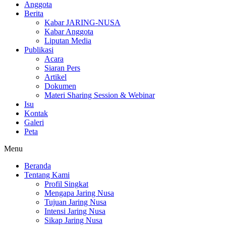
Anggota
Berita
Kabar JARING-NUSA
Kabar Anggota
Liputan Media
Publikasi
Acara
Siaran Pers
Artikel
Dokumen
Materi Sharing Session & Webinar
Isu
Kontak
Galeri
Peta
Menu
Beranda
Tentang Kami
Profil Singkat
Mengapa Jaring Nusa
Tujuan Jaring Nusa
Intensi Jaring Nusa
Sikap Jaring Nusa