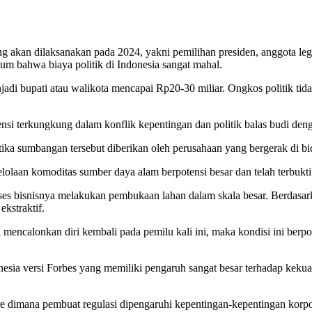
kan dilaksanakan pada 2024, yakni pemilihan presiden, anggota legisl
um bahwa biaya politik di Indonesia sangat mahal.
jadi bupati atau walikota mencapai Rp20-30 miliar. Ongkos politik ti
tensi terkungkung dalam konflik kepentingan dan politik balas budi d
ika sumbangan tersebut diberikan oleh perusahaan yang bergerak di b
lolaan komoditas sumber daya alam berpotensi besar dan telah terbukt
oses bisnisnya melakukan pembukaan lahan dalam skala besar. Berdasa
ekstraktif.
calonkan diri kembali pada pemilu kali ini, maka kondisi ini berpote
donesia versi Forbes yang memiliki pengaruh sangat besar terhadap keku
ture dimana pembuat regulasi dipengaruhi kepentingan-kepentingan kor