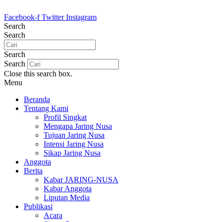
Lewati
ke
Facebook-f
Twitter
Instagram
konten
Search
Search
Search
Search
Close this search box.
Menu
Beranda
Tentang Kami
Profil Singkat
Mengapa Jaring Nusa
Tujuan Jaring Nusa
Intensi Jaring Nusa
Sikap Jaring Nusa
Anggota
Berita
Kabar JARING-NUSA
Kabar Anggota
Liputan Media
Publikasi
Acara