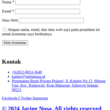
Nama
*
Email
*
Situs Web
Simpan nama, email, dan situs web saya pada peramban ini
untuk komentar saya berikutnya.
Kontak
+62822-9053-3640
kantor@jaringnusa.id
Perumahan Bumi Pesona Pelangi, Jl. Kuning No.15, Minasa
Upa, Kec. Rappocini, Kota Makassar, Sulawesi Selatan,
90221
Facebook-f
Twitter
Instagram
© 2024 Jaring Nusa. All rights reserved