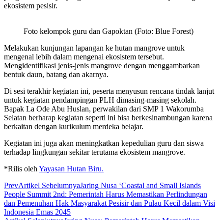
ekosistem pesisir.
Foto kelompok guru dan Gapoktan (Foto: Blue Forest)
Melakukan kunjungan lapangan ke hutan mangrove untuk
mengenal lebih dalam mengenai ekosistem tersebut.
Mengidentifikasi jenis-jenis mangrove dengan menggambarkan
bentuk daun, batang dan akarnya.
Di sesi terakhir kegiatan ini, peserta menyusun rencana tindak lanjut
untuk kegiatan pendampingan PLH dimasing-masing sekolah.
Bapak La Ode Abu Huslan, perwakilan dari SMP 1 Wakorumba
Selatan berharap kegiatan seperti ini bisa berkesinambungan karena
berkaitan dengan kurikulum merdeka belajar.
Kegiatan ini juga akan meningkatkan kepedulian guru dan siswa
terhadap lingkungan sekitar terutama ekosistem mangrove.
*Rilis oleh
Yayasan Hutan Biru.
Prev
Artikel Sebelumnya
Jaring Nusa ‘Coastal and Small Islands
People Summit 2nd: Pemerintah Harus Memastikan Perlindungan
dan Pemenuhan Hak Masyarakat Pesisir dan Pulau Kecil dalam Visi
Indonesia Emas 2045