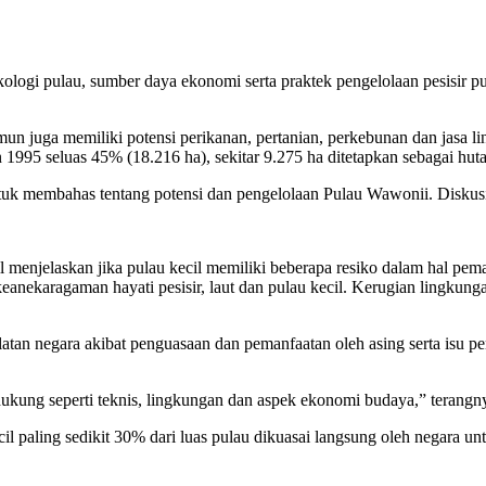
ekologi pulau, sumber daya ekonomi serta praktek pengelolaan pesisir pu
un juga memiliki potensi perikanan, pertanian, perkebunan dan jasa 
1995 seluas 45% (18.216 ha), sekitar 9.275 ha ditetapkan sebagai hut
k membahas tentang potensi dan pengelolaan Pulau Wawonii. Diskusi t
jelaskan jika pulau kecil memiliki beberapa resiko dalam hal pema
anekaragaman hayati pesisir, laut dan pulau kecil. Kerugian lingkung
aulatan negara akibat penguasaan dan pemanfaatan oleh asing serta isu
ung seperti teknis, lingkungan dan aspek ekonomi budaya,” terangn
cil paling sedikit 30% dari luas pulau dikuasai langsung oleh negara 