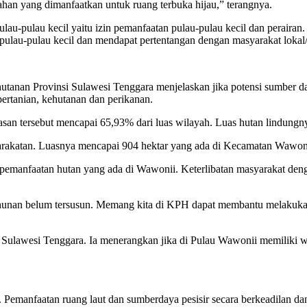
ahan yang dimanfaatkan untuk ruang terbuka hijau,” terangnya.
-pulau kecil yaitu izin pemanfaatan pulau-pulau kecil dan perairan
pulau-pulau kecil dan mendapat pertentangan dengan masyarakat lokal
anan Provinsi Sulawesi Tenggara menjelaskan jika potensi sumber da
pertanian, kehutanan dan perikanan.
san tersebut mencapai 65,93% dari luas wilayah. Luas hutan lindungnya
yarakatan. Luasnya mencapai 904 hektar yang ada di Kecamatan Wawoni
m pemanfaatan hutan yang ada di Wawonii. Keterlibatan masyarakat de
tahunan belum tersusun. Memang kita di KPH dapat membantu melakukan
Sulawesi Tenggara. Ia menerangkan jika di Pulau Wawonii memiliki w
 Pemanfaatan ruang laut dan sumberdaya pesisir secara berkeadilan d