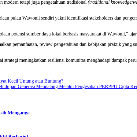
n modern tetapi juga pengetahuan tradisional
(traditional knowledge/
laan pulau Wawonii sendiri yakni identifikasi stakeholders dan pengem
laan potensi sumber daya lokal berbasis masyarakat di Wawonii,” ujar
malkan pemanfaatan, review pengetahuan dan kebijakan praktik yang s
i strategi meningkatkan resiliensi komunitas menghadapi dampak per
yat Kecil Untung atau Buntung?
hidupan Generasi Mendatang Melalui Pengesahan PERPPU Cipta Ke
Masih Menganga
tif Berlanjut