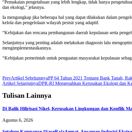
“Pemakaian pengetahuan yang lebih lengkap, tidak hanya pengetahua
dan ekologi,” jelasnya.
Ia mengungkap jika beberapa hal yang dapat dilakukan dalam pengelo
kelola dan pengelolaan wilayah pesisir yang adaptif.
“Kebijakan dan rencana pembangunan daerah kepulauan serta pengelo
Selanjutnya yang penting adalah melakukan diagnosis lalu mengopti
mengimplementasikannya.
“Kebijakan pemerintah untuk penguatan masyarakat kepulauan sebaga
Prev
Artikel Sebelumnya
PP 64 Tahun 2021 Tentang Bank Tanah, Rak
Artikel Selanjutnya
DPR-RI Mengesahkan Kerusakan Ekologi dan Ke
Tulisan Lainnya
Di Balik Hilirisasi Nikel, Kerusakan Lingkungan dan Konflik 
Agustus 6, 2026
Setahun Kampanye #SaveRajaAmpat, Ancaman Industri Ekstrak