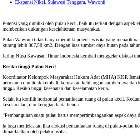
Ekspansi Nikel
,
Sulawesi Tenggara
,
Wawonii
Potensi yang dimiliki oleh pulau kecil, baik itu terkait dengan aspek 
memberikan dukungan kesejahteraan masyarakat.
Pulau Wawonii tidak hanya memiliki potensi wisata yang menarik nam
kurang lebih 867,58 km2. Dengan luas sumber daya hutan pada tahun 
Jaring Nusa Kawasan Timur Indonesia kembali menggelar diskusi untu
Resiko tinggi Pulau Kecil
Koordinator Kelompok Masyarakat Hukum Adat (MHA) KKP, Ismail men
permanen dan tidak kembali, kerusakan kehilangan sumberdaya dan ke
tinggi. Resiko tinggi kesehatan dan keselamatan kerja.
Selain itu konflik horizontal pemanfaatan ruang di pulau kecil. Ked
keselamatan, dan kerugian harta benda.
“Pembangunan suatu pulau harus mempertimbangankan aspek daya duk
Ia juga menjelaskan jika alokasi pemanfaatan ruang di pulau-pulau ke
dimanfaatkan oleh pelaku usaha.