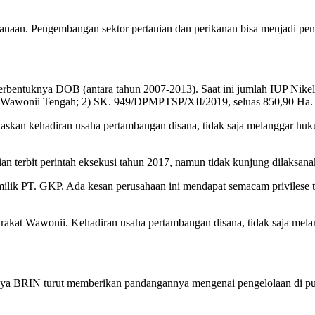
ncanaan. Pengembangan sektor pertanian dan perikanan bisa menjadi 
terbentuknya DOB (antara tahun 2007-2013). Saat ini jumlah IUP Nik
n Wawonii Tengah; 2) SK. 949/DPMPTSP/XII/2019, seluas 850,90 Ha.
elaskan kehadiran usaha pertambangan disana, tidak saja melanggar hu
n terbit perintah eksekusi tahun 2017, namun tidak kunjung dilaksanak
ilik PT. GKP. Ada kesan perusahaan ini mendapat semacam privilese te
yarakat Wawonii. Kehadiran usaha pertambangan disana, tidak saja me
aya BRIN turut memberikan pandangannya mengenai pengelolaan di pul