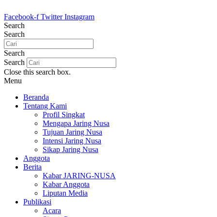
Lewati
ke
Facebook-f
Twitter
Instagram
konten
Search
Search
Search
Search
Close this search box.
Menu
Beranda
Tentang Kami
Profil Singkat
Mengapa Jaring Nusa
Tujuan Jaring Nusa
Intensi Jaring Nusa
Sikap Jaring Nusa
Anggota
Berita
Kabar JARING-NUSA
Kabar Anggota
Liputan Media
Publikasi
Acara