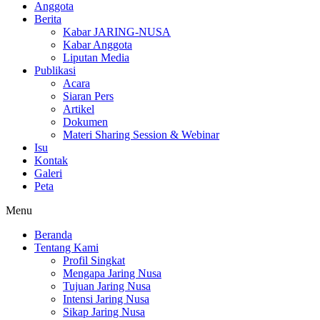
Anggota
Berita
Kabar JARING-NUSA
Kabar Anggota
Liputan Media
Publikasi
Acara
Siaran Pers
Artikel
Dokumen
Materi Sharing Session & Webinar
Isu
Kontak
Galeri
Peta
Menu
Beranda
Tentang Kami
Profil Singkat
Mengapa Jaring Nusa
Tujuan Jaring Nusa
Intensi Jaring Nusa
Sikap Jaring Nusa