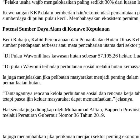
“Pelaku usaha wajib mengalokasikan paling sedikit 30% dari luasan l
Kewenangan KKP dalam pemberian izin/rekomendasi pemanfataan pulau
sumberdaya di pulau-pulau kecil. Membahayakan ekosistem perairan 
Potensi Sumber Daya Alam di Konawe Kepulauan
Beni Raharjo, Kabid Perencanaan dan Pemanfaatan Hutan Dinas Kehut
sumber pendapatan terbesar atau mata pencaharian utama dari sektor 
“Di Pulau Wawonii luas kawasan hutan sebesar 57.195,26 hektar. Lua
“Di pulau Wawonii terhadap perhutanan sosial melalui hutan kemas
Ia juga menjelaskan jika pelibatan masyarakat menjadi penting dala
pemanfaatan hutan.
“Tantangannya rencana kelola perhutanan sosial dan rencana kerja 
tetapi pasca ijin keluar masyarakat dapat memanfaatkan,” jelasnya.
Hal senada juga diungkap oleh Muhammad Alfian, Bappeda Provinsi 
melalui Peraturan Gubernur Nomor 36 Tahun 2019.
Ia juga menambahkan jika perikanan menjadi sektor penting ekonomi.