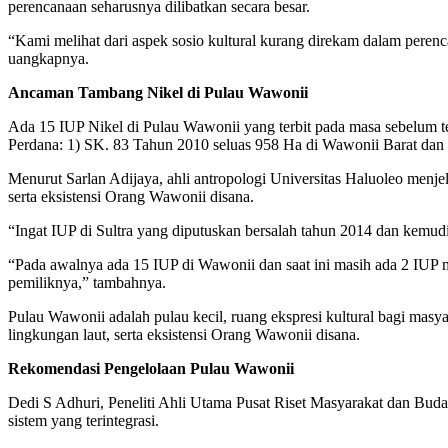
perencanaan seharusnya dilibatkan secara besar.
“Kami melihat dari aspek sosio kultural kurang direkam dalam pere
uangkapnya.
Ancaman Tambang Nikel di Pulau Wawonii
Ada 15 IUP Nikel di Pulau Wawonii yang terbit pada masa sebelum 
Perdana: 1) SK. 83 Tahun 2010 seluas 958 Ha di Wawonii Barat da
Menurut Sarlan Adijaya, ahli antropologi Universitas Haluoleo menj
serta eksistensi Orang Wawonii disana.
“Ingat IUP di Sultra yang diputuskan bersalah tahun 2014 dan kemudia
“Pada awalnya ada 15 IUP di Wawonii dan saat ini masih ada 2 IUP m
pemiliknya,” tambahnya.
Pulau Wawonii adalah pulau kecil, ruang ekspresi kultural bagi mas
lingkungan laut, serta eksistensi Orang Wawonii disana.
Rekomendasi Pengelolaan Pulau Wawonii
Dedi S Adhuri, Peneliti Ahli Utama Pusat Riset Masyarakat dan Bud
sistem yang terintegrasi.