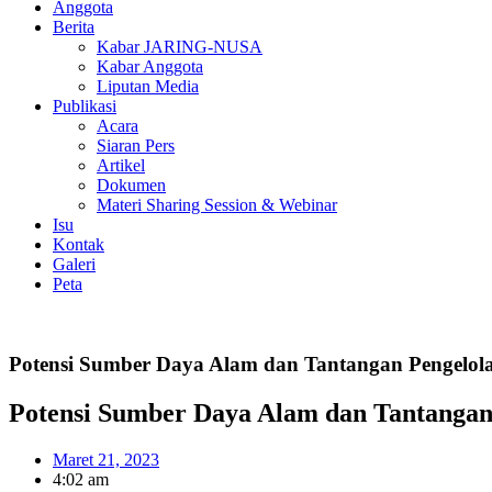
Anggota
Berita
Kabar JARING-NUSA
Kabar Anggota
Liputan Media
Publikasi
Acara
Siaran Pers
Artikel
Dokumen
Materi Sharing Session & Webinar
Isu
Kontak
Galeri
Peta
Potensi Sumber Daya Alam dan Tantangan Pengelol
Potensi Sumber Daya Alam dan Tantangan
Maret 21, 2023
4:02 am