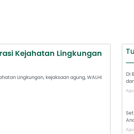
Tu
rasi Kejahatan Lingkungan
Di 
ahatan Lingkungan
,
kejaksaan agung
,
WALHI
dan
Agus
Se
Anc
Agus