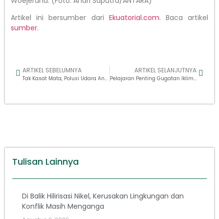
Woejerana. (Foto: Andri Saputra/ANTARA)
Artikel ini bersumber dari
Ekuatorial.com
. Baca artikel
sumber.
ARTIKEL SEBELUMNYA
ARTIKEL SELANJUTNYA
Tak Kasat Mata, Polusi Udara Ancaman Nyata Masyarakat
Pelajaran Penting Gugatan Iklim Masyarakat Pulau Pari
Tulisan Lainnya
Di Balik Hilirisasi Nikel, Kerusakan Lingkungan dan
Konflik Masih Menganga