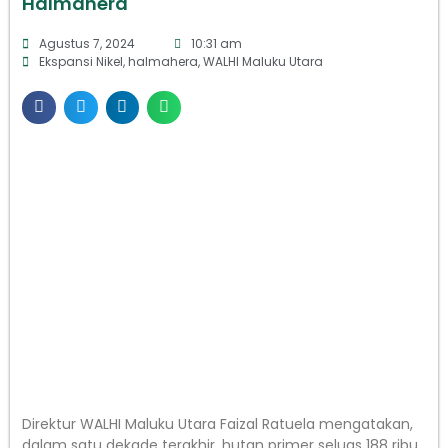
Halmahera
Agustus 7, 2024
10:31 am
Ekspansi Nikel
,
halmahera
,
WALHI Maluku Utara
Direktur WALHI Maluku Utara Faizal Ratuela mengatakan,
dalam satu dekade terakhir, hutan primer seluas 188 ribu