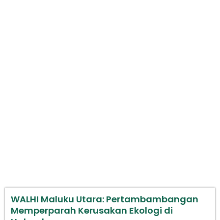
WALHI Maluku Utara:
Pertambambangan Memperparah
Kerusakan Ekologi di Halmahera
WALHI Maluku Utara: Pertambambangan
Memperparah Kerusakan Ekologi di