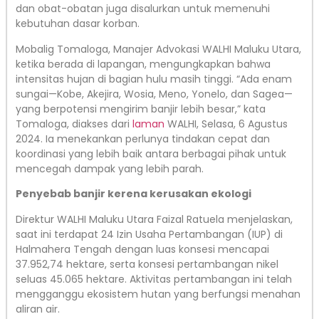
dan obat-obatan juga disalurkan untuk memenuhi
kebutuhan dasar korban.
Mobalig Tomaloga, Manajer Advokasi WALHI Maluku Utara,
ketika berada di lapangan, mengungkapkan bahwa
intensitas hujan di bagian hulu masih tinggi. “Ada enam
sungai—Kobe, Akejira, Wosia, Meno, Yonelo, dan Sagea—
yang berpotensi mengirim banjir lebih besar,” kata
Tomaloga, diakses dari
laman
WALHI, Selasa, 6 Agustus
2024. Ia menekankan perlunya tindakan cepat dan
koordinasi yang lebih baik antara berbagai pihak untuk
mencegah dampak yang lebih parah.
Penyebab banjir kerena kerusakan ekologi
Direktur WALHI Maluku Utara Faizal Ratuela menjelaskan,
saat ini terdapat 24 Izin Usaha Pertambangan (IUP) di
Halmahera Tengah dengan luas konsesi mencapai
37.952,74 hektare, serta konsesi pertambangan nikel
seluas 45.065 hektare. Aktivitas pertambangan ini telah
mengganggu ekosistem hutan yang berfungsi menahan
aliran air.