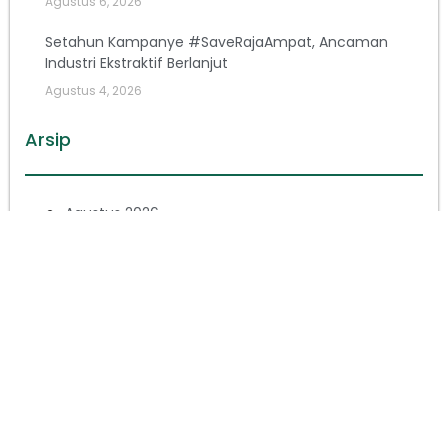
Agustus 6, 2026
Setahun Kampanye #SaveRajaAmpat, Ancaman
Industri Ekstraktif Berlanjut
Agustus 4, 2026
Arsip
Agustus 2026
Juli 2026
Juni 2026
Mei 2026
April 2026
Maret 2026
Februari 2026
Januari 2026
Desember 2025
November 2025