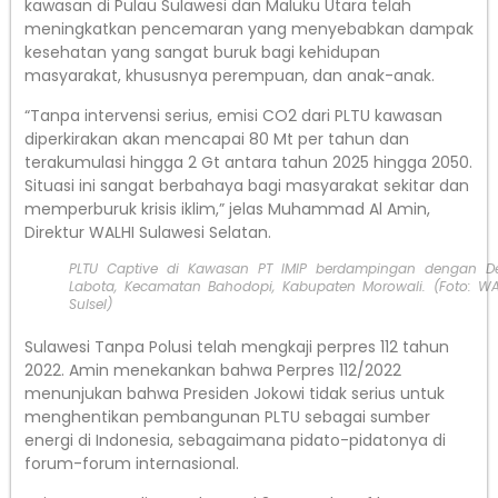
kawasan di Pulau Sulawesi dan Maluku Utara telah
meningkatkan pencemaran yang menyebabkan dampak
kesehatan yang sangat buruk bagi kehidupan
masyarakat, khususnya perempuan, dan anak-anak.
“Tanpa intervensi serius, emisi CO2 dari PLTU kawasan
diperkirakan akan mencapai 80 Mt per tahun dan
terakumulasi hingga 2 Gt antara tahun 2025 hingga 2050.
Situasi ini sangat berbahaya bagi masyarakat sekitar dan
memperburuk krisis iklim,” jelas Muhammad Al Amin,
Direktur WALHI Sulawesi Selatan.
PLTU Captive di Kawasan PT IMIP berdampingan dengan D
Labota, Kecamatan Bahodopi, Kabupaten Morowali. (Foto: WA
Sulsel)
Sulawesi Tanpa Polusi telah mengkaji perpres 112 tahun
2022. Amin menekankan bahwa Perpres 112/2022
menunjukan bahwa Presiden Jokowi tidak serius untuk
menghentikan pembangunan PLTU sebagai sumber
energi di Indonesia, sebagaimana pidato-pidatonya di
forum-forum internasional.