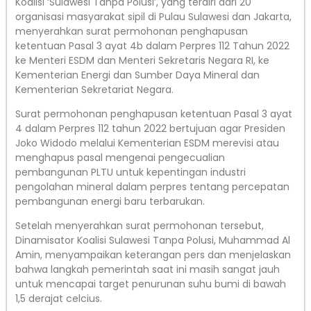
Koalisi ‘Sulawesi Tanpa Polusi’, yang terdiri dari 20
organisasi masyarakat sipil di Pulau Sulawesi dan Jakarta,
menyerahkan surat permohonan penghapusan
ketentuan Pasal 3 ayat 4b dalam Perpres 112 Tahun 2022
ke Menteri ESDM dan Menteri Sekretaris Negara RI, ke
Kementerian Energi dan Sumber Daya Mineral dan
Kementerian Sekretariat Negara.
Surat permohonan penghapusan ketentuan Pasal 3 ayat
4 dalam Perpres 112 tahun 2022 bertujuan agar Presiden
Joko Widodo melalui Kementerian ESDM merevisi atau
menghapus pasal mengenai pengecualian
pembangunan PLTU untuk kepentingan industri
pengolahan mineral dalam perpres tentang percepatan
pembangunan energi baru terbarukan.
Setelah menyerahkan surat permohonan tersebut,
Dinamisator Koalisi Sulawesi Tanpa Polusi, Muhammad Al
Amin, menyampaikan keterangan pers dan menjelaskan
bahwa langkah pemerintah saat ini masih sangat jauh
untuk mencapai target penurunan suhu bumi di bawah
1,5 derajat celcius.