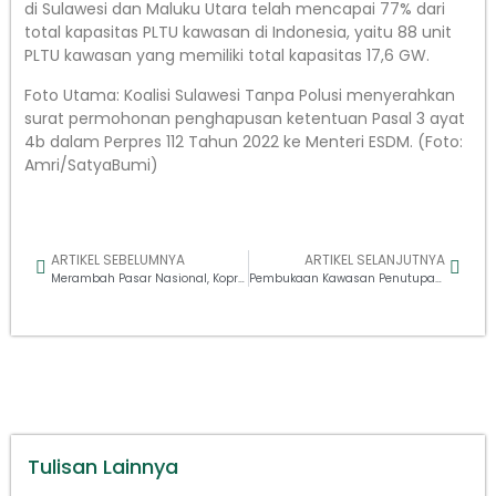
di Sulawesi dan Maluku Utara telah mencapai 77% dari
total kapasitas PLTU kawasan di Indonesia, yaitu 88 unit
PLTU kawasan yang memiliki total kapasitas 17,6 GW.
Foto Utama: Koalisi Sulawesi Tanpa Polusi menyerahkan
surat permohonan penghapusan ketentuan Pasal 3 ayat
4b dalam Perpres 112 Tahun 2022 ke Menteri ESDM. (Foto:
Amri/SatyaBumi)
ARTIKEL SEBELUMNYA
ARTIKEL SELANJUTNYA
Merambah Pasar Nasional, Kopra Kaimana Punya Segudang Manfaat
Pembukaan Kawasan Penutupan Sementara Pantai Borong-borong, Desa Mekar Indah, Kabupaten Selayar
Tulisan Lainnya