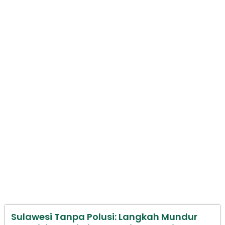
Sulawesi Tanpa Polusi: Langkah
Mundur Transisi Energi di Indonesia
Melalui Perpres 112 Tahun 2022
Sulawesi Tanpa Polusi: Langkah Mundur